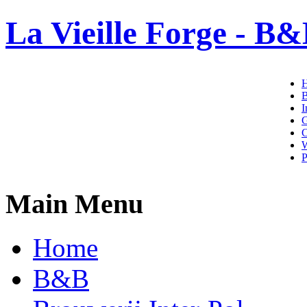
La Vieille Forge - B&
I
G
C
W
P
Main Menu
Home
B&B